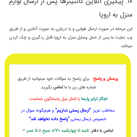
۱۰. پیگیری آنلاین کانتینرها پس از ارسال لوازم
منزل به اروپا
این مرحله در صورت ارسال هوایی و یا دریایی به صورت آنلاین و از طریق
وب سایت ما پس از حمل وسایل منزل به اروپا قابل ردگیری و چک کردن
میباشد.
پرسش و پاسخ:
برای پاسخ به سوالات خود میتوانید از طریق
شماره های زیر با ما
تماس
بگیرید.
ابتکار ترابر پارسا
با کمال میل پاسخگوی شماست.
مخاطب عزیز:
“ارسال پستی نداریم”
و هیچگونه سوال در
خصوص ارسال پستی
“پاسخ داده نخواهد شد”
تماس با دفتر:
شنبه تا چهارشنبه
۸/۳۰ صبح
تا
۵ عصر
–